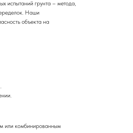
х испытаний грунта – метода,
переделок. Наши
пасность объекта на
.
ении.
ным или комбинированным