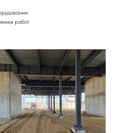
орудовании
иемки работ