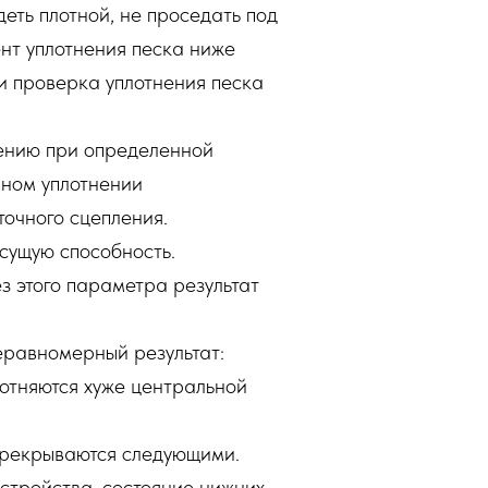
еть плотной, не проседать под
нт уплотнения песка ниже
 и проверка уплотнения песка
ению при определенной
нном уплотнении
точного сцепления.
сущую способность.
з этого параметра результат
еравномерный результат:
лотняются хуже центральной
ерекрываются следующими.
устройства, состояние нижних