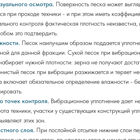
зуального осмотра.
Поверхность песка может выгляд
я при проходе техники - и при этом иметь коэффицие
ального контроля фактическая плотность неизвестна,
обом это подтвердить.
жности.
Песок наилучшим образом поддается уплотн
ьной для данной фракции. Сухой песок при вибрацио
набирает нужной плотности: зерна не получают доста
истый песок при вибрации разжижается и теряет не
 включает обязательное определение влажности - бе
ировать.
 точек контроля.
Вибрационное уплотнение дает н
ота техники, участки у существующих конструкций уп
ыявляют этих зон.
стного слоя.
При послойной отсыпке нижние слои п
песка не выполнялось по каждому слою в момент его 