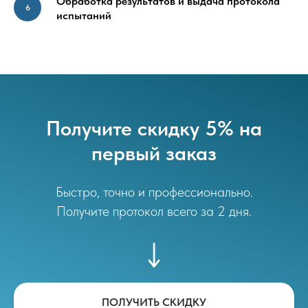
Обработка результатов и выдача протокола
испытаний
Получите скидку 5% на
первый заказ
Быстро, точно и профессионально.
Получите протокол всего за 2 дня.
ПОЛУЧИТЬ СКИДКУ