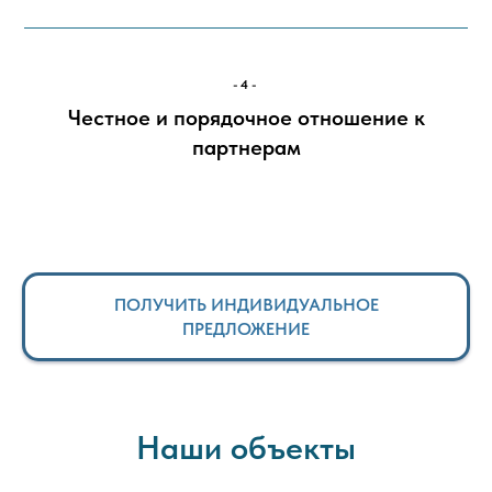
-4-
Честное и порядочное отношение к
партнерам
ПОЛУЧИТЬ ИНДИВИДУАЛЬНОЕ
ПРЕДЛОЖЕНИЕ
Наши объекты