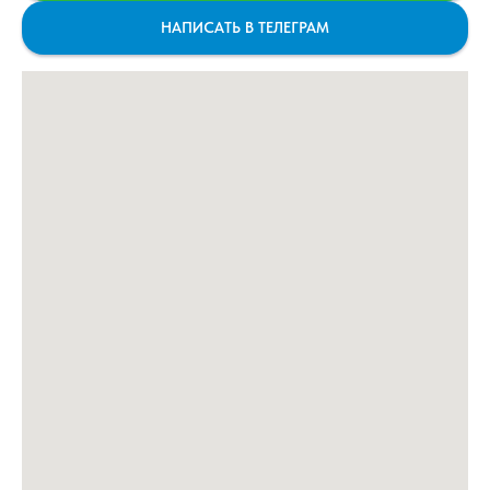
НАПИСАТЬ В ТЕЛЕГРАМ