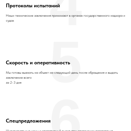
4
Протоколы испытаний
Наши технические заключения принимают в органах государственного надзора и
судах
5
Скорость и оперативность
Мы готовы выехать на объект на следующий день после обращения и выдать
заключение всего
за 2-3 дня
6
Спецпредложения
Индивидуальные цены и оперативный выезд при заключении договора на