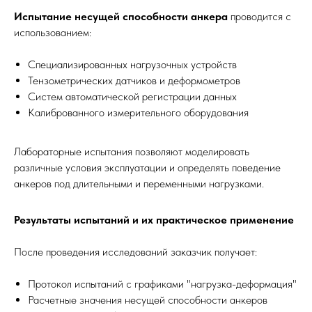
Испытание несущей способности анкера
проводится с
использованием:
Специализированных нагрузочных устройств
Тензометрических датчиков и деформометров
Систем автоматической регистрации данных
Калиброванного измерительного оборудования
Лабораторные испытания позволяют моделировать
различные условия эксплуатации и определять поведение
анкеров под длительными и переменными нагрузками.
Результаты испытаний и их практическое применение
После проведения исследований заказчик получает:
Протокол испытаний с графиками "нагрузка-деформация"
Расчетные значения несущей способности анкеров