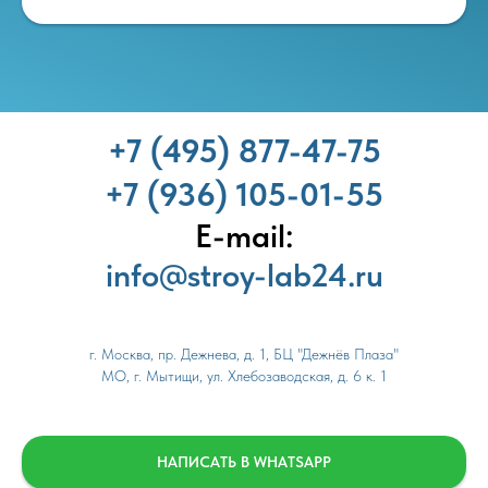
+7 (495) 877-47-75
+7 (936) 105-01-55
E-mail:
info@stroy-lab24.ru
г. Москва, пр. Дежнева, д. 1, БЦ "Дежнёв Плаза"
МО, г. Мытищи, ул. Хлебозаводская, д. 6 к. 1
НАПИСАТЬ В WHATSAPP