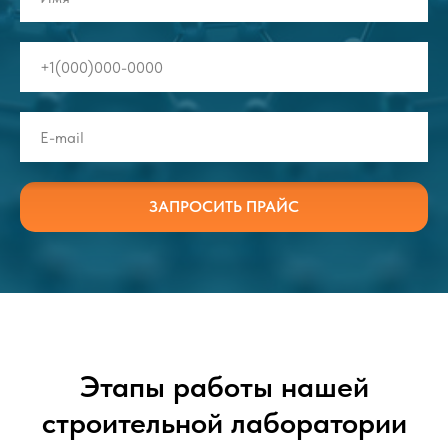
ЗАПРОСИТЬ ПРАЙС
Этапы работы нашей
строительной лаборатории