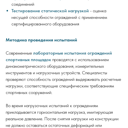
соединений
Тестирование статической нагрузкой
- оценка
несущей способности ограждений с применением
сертифицированного оборудования
Методика проведения испытаний
Современные
лабораторные испытания ограждений
спортивных площадок
проводятся с использованием
динамометрического оборудования, измерительных
инструментов и нагрузочных устройств. Специалисты
проверяют способность ограждений выдерживать расчетные
нагрузки, соответствующие специфическим требованиям
спортивных сооружений.
Во время нагрузочных испытаний к ограждениям
прикладывается горизонтальная нагрузка, имитирующая
реальное давление. После снятия нагрузки на конструкции
не должно оставаться остаточных деформаций или