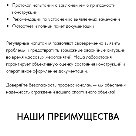
Протокол испытаний с заключением о пригодности
конструкции
Рекомендации по устранению выявленных замечаний
Фотоотчет и полный пакет документации
Регулярные испытания позволяют своевременно выявить
проблемы и предотвратить возможные аварийные ситуации
во время массовых мероприятий. Наша лаборатория
гарантирует объективную оценку состояния конструкций и
оперативное оформление документации.
Доверяйте безопасность профессионалам — мы обеспечим
надежность ограждений вашего спортивного объекта!
НАШИ ПРЕИМУЩЕСТВА