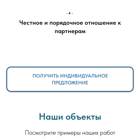
-4-
Честное и порядочное отношение к
партнерам
ПОЛУЧИТЬ ИНДИВИДУАЛЬНОЕ
ПРЕДЛОЖЕНИЕ
Наши объекты
Посмотрите примеры наших работ