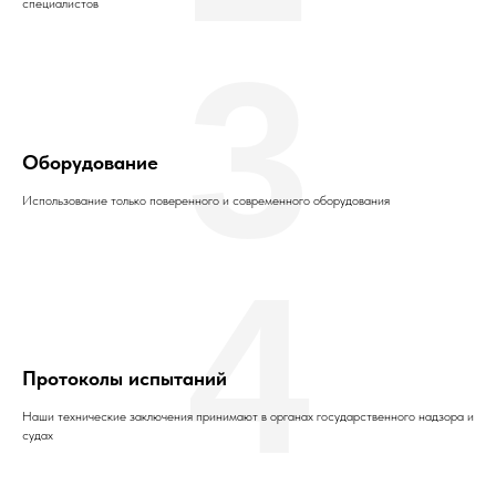
специалистов
3
Оборудование
Использование только поверенного и современного оборудования
4
Протоколы испытаний
Наши технические заключения принимают в органах государственного надзора и
судах