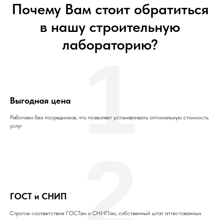
Почему Вам стоит обратиться
в нашу строительную
лабораторию?
1
Выгодная цена
Работаем без посредников, что позволяет устанавливать оптимальную стоимость
услуг
2
ГОСТ и СНИП
Строгое соответствие ГОСТам и СНИПам, собственный штат аттестованных