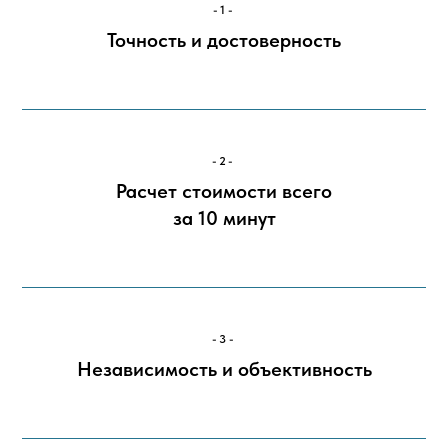
-1-
Точность и достоверность
-2-
Расчет стоимости всего
за 10 минут
-3-
Независимость и объективность